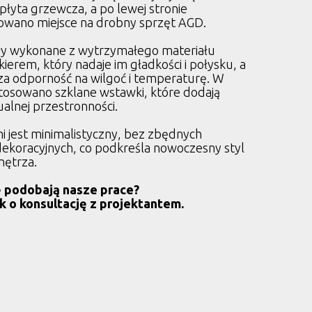
yta grzewcza, a po lewej stronie
wano miejsce na drobny sprzęt AGD.
ły wykonane z wytrzymałego materiału
ierem, który nadaje im gładkości i połysku, a
za odporność na wilgoć i temperaturę. W
stosowano szklane wstawki, które dodają
zualnej przestronności.
ni jest minimalistyczny, bez zbędnych
koracyjnych, co podkreśla nowoczesny styl
nętrza.
 podobają nasze prace?
k o konsultację z projektantem.