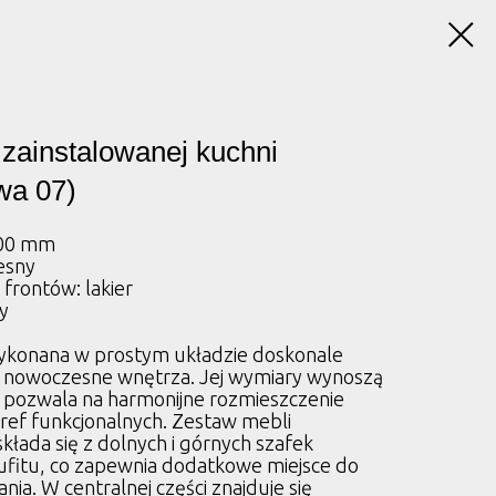
 zainstalowanej kuchni
wa 07)
500 mm
esny
frontów: lakier
y
ykonana w prostym układzie doskonale
w nowoczesne wnętrza. Jej wymiary wynoszą
pozwala na harmonijne rozmieszczenie
tref funkcjonalnych. Zestaw mebli
kłada się z dolnych i górnych szafek
sufitu, co zapewnia dodatkowe miejsce do
ia. W centralnej części znajduje się