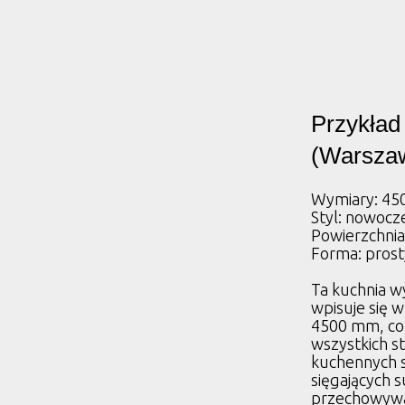
Przykład
(Warsza
Wymiary: 4
Styl: nowocz
Powierzchnia 
Forma: prost
Ta kuchnia w
wpisuje się 
4500 mm, co 
wszystkich s
kuchennych s
sięgających 
przechowywan