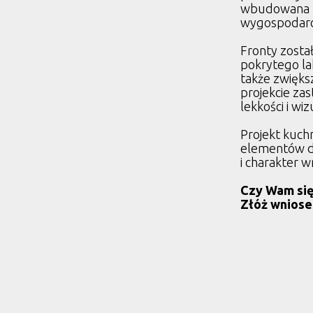
wbudowana pł
wygospodaro
Fronty zosta
pokrytego lak
także zwięks
projekcie za
lekkości i wi
Projekt kuch
elementów de
i charakter w
Czy Wam się
Złóż wniose